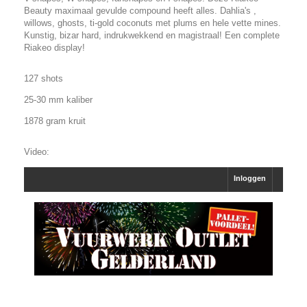
Beauty maximaal gevulde compound heeft alles. Dahlia's ,
willows, ghosts, ti-gold coconuts met plums en hele vette mines.
Kunstig, bizar hard, indrukwekkend en magistraal! Een complete
Riakeo display!
127 shots
25-30 mm kaliber
1878 gram kruit
Video:
" width="560" height="315" frameborder="0"
allowfullscreen="allowfullscreen">="350">