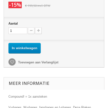
-15%
€ 199,50
incl. BTW
Aantal
In winkelwagen
Toevoegen aan Verlanglijst
MEER INFORMATIE
Compound! = 1x aansteken
V-shapes, W-shapes, fanshapes en I-shapes. Deze Riakeo